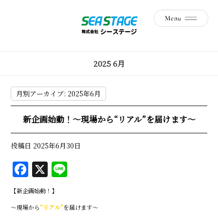
2025 6月
月別アーカイブ:
2025年6月
新企画始動！〜現場から“リアル”を届けます〜
投稿日
2025年6月30日
F
X
Li
a
n
【新企画始動！】
c
e
〜現場から
“リアル”
を届けます〜
e