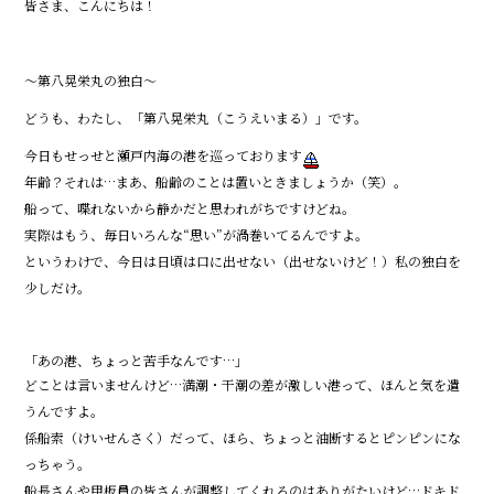
皆さま、こんにちは！
c
e
e
〜第八晃栄丸の独白〜
b
どうも、わたし、「第八晃栄丸（こうえいまる）」です。
o
o
今日もせっせと瀬戸内海の港を巡っております
年齢？それは…まあ、船齢のことは置いときましょうか（笑）。
k
船って、喋れないから静かだと思われがちですけどね。
実際はもう、毎日いろんな“思い”が渦巻いてるんですよ。
というわけで、今日は日頃は口に出せない（出せないけど！）私の独白を
少しだけ。
「あの港、ちょっと苦手なんです…」
どことは言いませんけど…満潮・干潮の差が激しい港って、ほんと気を遣
うんですよ。
係船索（けいせんさく）だって、ほら、ちょっと油断するとピンピンにな
っちゃう。
船長さんや甲板員の皆さんが調整してくれるのはありがたいけど…ドキド