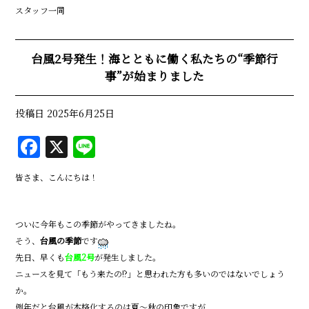
スタッフ一同
台風2号発生！海とともに働く私たちの“季節行
事”が始まりました
投稿日
2025年6月25日
F
X
Li
a
n
皆さま、こんにちは！
c
e
e
ついに今年もこの季節がやってきましたね。
b
そう、
台風の季節
です
o
先日、早くも
台風2号
が発生しました。
o
ニュースを見て「もう来たの!?」と思われた方も多いのではないでしょう
か。
k
例年だと台風が本格化するのは夏～秋の印象ですが、