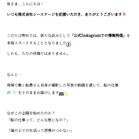
皆さま、こんにちは！
b
いつも株式会社シーステージを応援いただき、ありがとうございます
o
o
k
このたび弊社では、新たな試みとして
「公式Instagramでの情報発信」
を
本格スタートすることとなりました
しかも、ただの投稿ではありません。
なんと…
現場で働く船員さん自身が撮影した写真や動画を通じて、船の仕事
の
“今”
をそのままお届けします
なぜこの企画を始めたのか？
「船の仕事って、どんな感じなの？」
「海の上での生活って想像がつかない」