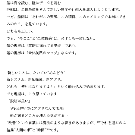
船は海を読む、陸はデータを読む
陸側は、全体最適を考えて新しい制度や仕組みを導入しようとします。
一方、船側は「それがこの天気、この積荷、このタイミングで本当にでき
るのか？」を見ています。
どちらも正しい。
でも、“今ここ”と“全体最適”は、必ずしも一致しない。
船の視界は「実際に揺れてる甲板」であり、
陸の視界は「全体航路のマップ」なんです。
新しいことは、たいてい“めんどう”
新システム、新記録簿、新アプリ。
どれも「便利になりますよ！」という触れ込みで始まります。
でも現場は、こう思っています：
「説明が長い」
「Wi-Fi遅いのにアプリなんて無理」
「紙が減るどころか増えた気がする…」
“改善”という言葉には魔法のような響きがありますが、**それを運ぶのは
結局“人間の手”と“時間”**です。