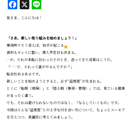
F
X
Li
a
n
皆さま、こんにちは！
c
e
e
「さあ、新しい取り組みを始めましょう！」
b
事務所でそう言えば、拍手が起こる
o
資料もキレイに整い、導入予定日も決まる。
o
…が、それが本船に伝わったそのとき、返ってきた言葉はこうだ。
「……で、それって誰がやるんですか？」
k
船会社あるあるです。
新しいことを始めようとすると、必ず“温度差”が生まれる。
とくに「船側（現場）」と「陸上側（事務・管理）」では、見ている風景
がまったく違う。
でも、それは避けられないものではなく、「ならしていくもの」です。
今回はそんな“温度差”との上手な付き合い方について、ちょっとユーモア
を交えつつ、真面目に考えてみましょう。