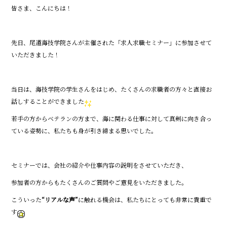
a
n
皆さま、こんにちは！
c
e
e
先日、尾道海技学院さんが主催された「求人求職セミナー」に参加させて
b
いただきました！
o
o
当日は、海技学院の学生さんをはじめ、たくさんの求職者の方々と直接お
k
話しすることができました
若手の方からベテランの方まで、海に関わる仕事に対して真剣に向き合っ
ている姿勢に、私たちも身が引き締まる思いでした。
セミナーでは、会社の紹介や仕事内容の説明をさせていただき、
参加者の方からもたくさんのご質問やご意見をいただきました。
こういった
“リアルな声”
に触れる機会は、私たちにとっても非常に貴重で
す