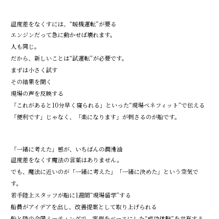
温度差をなくすには、“暖機運転”が要る
エンジンだって急に動かせば壊れます。
人も同じ。
だから、新しいことは“試運転”が必要です。
まずは小さく試す
その結果を聞く
現場の声を反映する
「これがあると10分早く寝られる」といった“現場ベネフィット”で伝える
「便利です」じゃなく、「楽になります」が刺さるのが船です。
「一緒に考えた」感が、いちばんの潤滑油
温度差をなくす魔法の言葉はありません。
でも、魔法に近いのが「一緒に考えた」「一緒に決めた」という空気で
す。
若手陸上スタッフが船に1週間“現場留学”する
船員がアイデアを出し、改善提案として取り上げられる
船と陸の合同ミーティングで、実例をベースにした“成功体験”を共有する