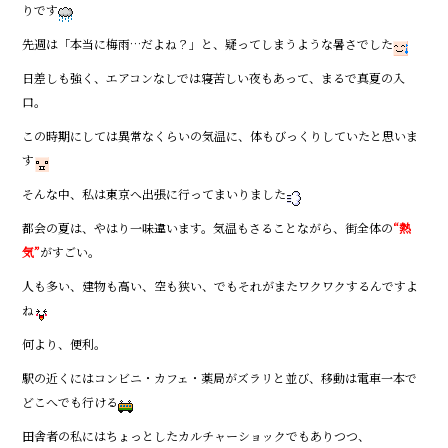
りです
o
先週は「本当に梅雨…だよね？」と、疑ってしまうような暑さでした
k
日差しも強く、エアコンなしでは寝苦しい夜もあって、まるで真夏の入
口。
この時期にしては異常なくらいの気温に、体もびっくりしていたと思いま
す
そんな中、私は東京へ出張に行ってまいりました
都会の夏は、やはり一味違います。気温もさることながら、街全体の
“熱
気”
がすごい。
人も多い、建物も高い、空も狭い、でもそれがまたワクワクするんですよ
ね
何より、便利。
駅の近くにはコンビニ・カフェ・薬局がズラリと並び、移動は電車一本で
どこへでも行ける
田舎者の私にはちょっとしたカルチャーショックでもありつつ、