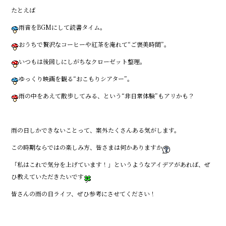
たとえば――
雨音をBGMにして読書タイム。
おうちで贅沢なコーヒーや紅茶を淹れて“ご褒美時間”。
いつもは後回しにしがちなクローゼット整理。
ゆっくり映画を観る“おこもりシアター”。
雨の中をあえて散歩してみる、という“非日常体験”もアリかも？
雨の日しかできないことって、案外たくさんある気がします。
この時期ならではの楽しみ方、皆さまは何かありますか
「私はこれで気分を上げています！」というようなアイデアがあれば、ぜ
ひ教えていただきたいです
皆さんの雨の日ライフ、ぜひ参考にさせてください！