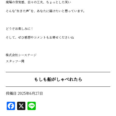
現場の空気感、日々の工夫、ちょっとした笑い――
そんな“生きた声”を、あなたに届けたいと思っています。
どうぞお楽しみに！
そして、ぜひ感想やコメントもお寄せくださいね
株式会社シーステージ
スタッフ一同
もしも船がしゃべれたら
投稿日
2025年6月27日
F
X
Li
a
n