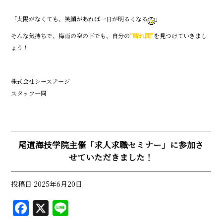
「太陽がなくても、笑顔があれば一日が明るくなる
」
そんな気持ちで、梅雨の空の下でも、自分の
“晴れ間”
を見つけていきまし
ょう！
株式会社シーステージ
スタッフ一同
尾道海技学院主催「求人求職セミナー」に参加さ
せていただきました！
投稿日
2025年6月20日
F
X
Li