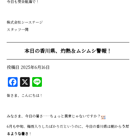
今日も安全航海で！
株式会社シーステージ
スタッフ一同
本日の香川県、灼熱＆ムシムシ警報！
投稿日
2025年6月16日
F
X
Li
a
n
皆さま、こんにちは！
c
e
e
みなさま、今日の暑さ……ちょっと異常じゃないですか？
b
6月も中旬、梅雨入りしたばかりだというのに、今日の香川県は朝から
o
うだ
るような暑さ
！