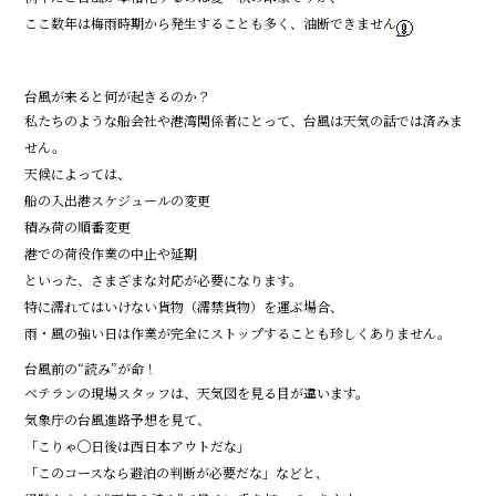
ここ数年は梅雨時期から発生することも多く、油断できません
台風が来ると何が起きるのか？
私たちのような船会社や港湾関係者にとって、台風は天気の話では済みま
せん。
天候によっては、
船の入出港スケジュールの変更
積み荷の順番変更
港での荷役作業の中止や延期
といった、さまざまな対応が必要になります。
特に濡れてはいけない貨物（濡禁貨物）を運ぶ場合、
雨・風の強い日は作業が完全にストップすることも珍しくありません。
台風前の“読み”が命！
ベテランの現場スタッフは、天気図を見る目が違います。
気象庁の台風進路予想を見て、
「こりゃ◯日後は西日本アウトだな」
「このコースなら避泊の判断が必要だな」などと、