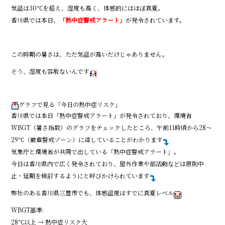
o
気温は30℃を超え、湿度も高く、体感的にはほぼ真夏。
k
香川県では本日、
「熱中症警戒アラート」
が発令されています。
この時期の暑さは、ただ気温が高いだけじゃありません。
そう、湿度も容赦ないんです
グラフで見る「今日の熱中症リスク」
香川県では本日「熱中症警戒アラート」が発令されており、環境省
WBGT（暑さ指数）のグラフをチェックしたところ、午前11時頃から28〜
29℃（厳重警戒ゾーン）に達していることがわかります
気象庁と環境省が共同で出している「熱中症警戒アラート」。
今日は香川県内で広く発令されており、屋外作業や部活動などは原則中
止・延期を検討するようにと呼びかけられています
弊社のある香川県三豊市でも、体感温度はすでに真夏レベル
WBGT基準:
28℃以上 → 熱中症リスク大