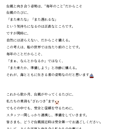
台風と向き合う姿勢は、“毎年のこと”だからこそ
台風のたびに、
「また来たな」「また遅れるな」
という気持ちになるのは正直なところです。
ですが同時に、
自然には逆らえない、だからこそ備える。
この考えは、船の世界では当たり前のことです。
毎年のことだからこそ、
「まぁ、なんとかなるか」ではなく、
「また来たか、準備しよう」と冷静に構える。
それが、海とともに生きる者の姿勢なのだと思います
これから数か月、台風がやってくるたびに、
私たちの業務も“ざわつき”ます
でもその中でも、安全と信頼を守るために、
スタッフ一同しっかり連携し、準備をしていきます。
皆さまも、どうぞ台風接近時は安全第一でお過ごしください。
そして、そんな天気と向き合う私たちの仕事にも、