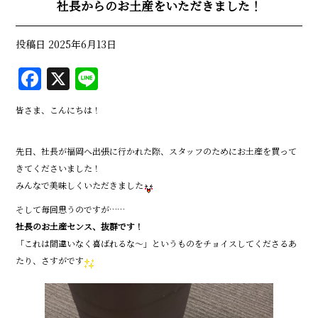
社長からのお土産をいただきました！
投稿日
2025年6月13日
F
X
Li
a
n
皆さま、こんにちは！
c
e
e
先日、社長が福岡へ出張に行かれた際、スタッフのためにお土産を買って
b
きてくださいました！
o
みんなで美味しくいただきました
o
そして毎回思うのですが……
社長のお土産センス、抜群です！
k
「これは間違いなく喜ばれるな〜」というものをチョイスしてくださるあ
たり、さすがです