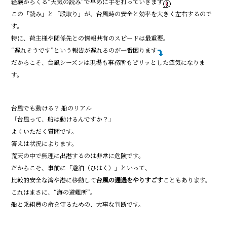
経験からくる“天気の読み”で早めに手を打っていきます
この「読み」と「段取り」が、台風時の安全と効率を大きく左右するので
す。
特に、荷主様や関係先との情報共有のスピードは最重要。
“遅れそうです”という報告が遅れるのが一番困ります
だからこそ、台風シーズンは現場も事務所もピリッとした空気になりま
す。
台風でも動ける？ 船のリアル
「台風って、船は動けるんですか？」
よくいただく質問です。
答えは――状況によります。
荒天の中で無理に出港するのは非常に危険です。
だからこそ、事前に「避泊（ひはく）」といって、
比較的安全な湾や港に移動して
台風の通過をやりすごす
こともあります。
これはまさに、“海の避難所”。
船と乗組員の命を守るための、大事な判断です。