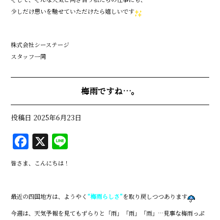
少しだけ思いを馳せていただけたら嬉しいです
株式会社シーステージ
スタッフ一同
梅雨ですね…。
投稿日
2025年6月23日
F
X
Li
a
n
皆さま、こんにちは！
c
e
e
最近の四国地方は、ようやく
“梅雨らしさ”
を取り戻しつつあります
b
今週は、天気予報を見てもずらりと「雨」「雨」「雨」…見事な梅雨っぷ
o