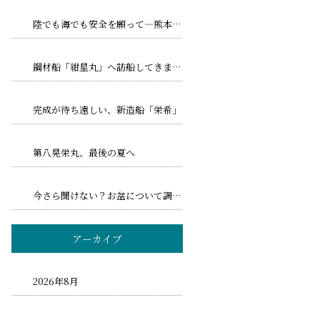
陸でも海でも安全を願って―熊本地震とトリプル台風への備え
鋼材船「紺星丸」へ訪船してきました！
完成が待ち遠しい、新造船「栄希」
第八晃栄丸、最後の夏へ
今さら聞けない？お盆について調べてみました！
アーカイブ
2026年8月