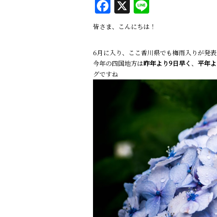
F
X
Li
a
n
皆さま、こんにちは！
c
e
e
6月に入り、ここ香川県でも梅雨入りが発表
b
今年の四国地方は
昨年より9日早く
、
平年よ
グですね
o
o
k