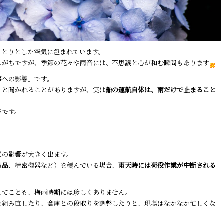
っとりとした空気に包まれています。
しがちですが、季節の花々や雨音には、不思議と心が和む瞬間もあります
事への影響」です。
」と聞かれることがありますが、実は
船の運航自体は、雨だけで止まること
能です。
候の影響が大きく出ます。
薬品、精密機器など）を積んでいる場合、
雨天時には荷役作業が中断される
んてことも、梅雨時期には珍しくありません。
を組み直したり、倉庫との段取りを調整したりと、現場はなかなか忙しくな