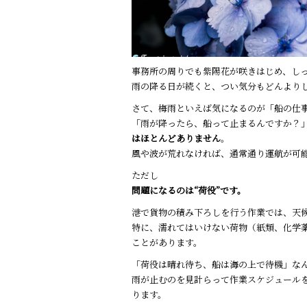
事務所の周りでも紫陽花が咲きはじめ、し
雨の降る日が続くと、つい気分もどんより
さて、梅雨といえば気になるのが「船の仕
「雨が降ったら、船って止まるんですか？
はほとんどありません
。
風や波が荒れなければ、通常通り運航が可
ただし――
問題になるのは“荷役”です。
港で貨物の積み下ろしを行う作業では、天
特に、濡れてはいけない荷物（紙類、化学
ことがあります。
「荷役は晴れ待ち、船は海の上で待機」な
雨が止むのを見計らって作業スケジュール
ります。