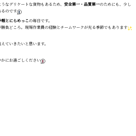
ようなデリケートな貨物もあるため、
安全第一・品質第一
のためにも、少し
あるのです
予報とにらめっこ
の毎日です。
が勝負どころ。現場作業員の経験とチームワークが光る季節でもあります
越えていきたいと思います。
やかにお過ごしください