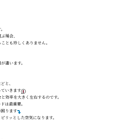
す。
運ぶ場合、
ることも珍しくありません。
目が違います。
などと、
っていきます
全と効率を大きく左右するのです。
ードは最重要。
番困ります
もピリッとした空気になります。