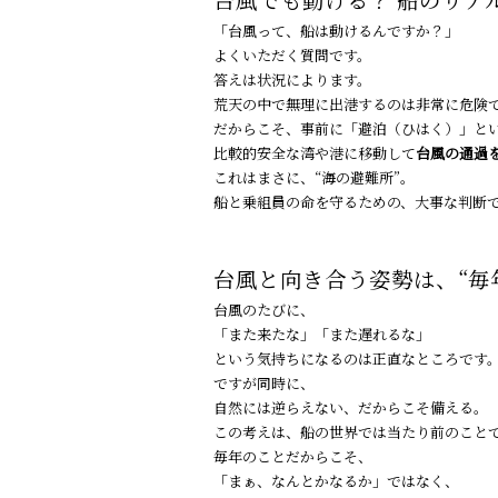
台風でも動ける？ 船のリア
「台風って、船は動けるんですか？」
よくいただく質問です。
答えは――状況によります。
荒天の中で無理に出港するのは非常に危険
だからこそ、事前に「避泊（ひはく）」と
比較的安全な湾や港に移動して
台風の通過
これはまさに、“海の避難所”。
船と乗組員の命を守るための、大事な判断
台風と向き合う姿勢は、“毎
台風のたびに、
「また来たな」「また遅れるな」
という気持ちになるのは正直なところです
ですが同時に、
自然には逆らえない、だからこそ備える。
この考えは、船の世界では当たり前のこと
毎年のことだからこそ、
「まぁ、なんとかなるか」ではなく、