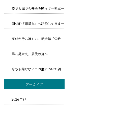
陸でも海でも安全を願って―熊本地震とトリプル台風への備え
鋼材船「紺星丸」へ訪船してきました！
完成が待ち遠しい、新造船「栄希」
第八晃栄丸、最後の夏へ
今さら聞けない？お盆について調べてみました！
アーカイブ
2026年8月