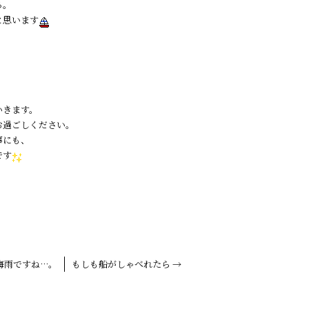
る。
と思います
、
、
いきます。
お過ごしください。
事にも、
です
梅雨ですね…。
もしも船がしゃべれたら
→