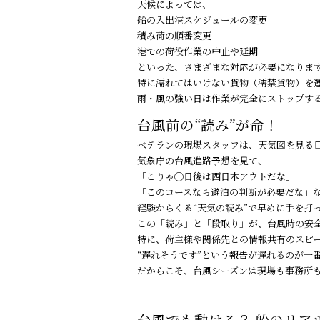
天候によっては、
船の入出港スケジュールの変更
積み荷の順番変更
港での荷役作業の中止や延期
といった、さまざまな対応が必要になりま
特に濡れてはいけない貨物（濡禁貨物）を
雨・風の強い日は作業が完全にストップす
台風前の“読み”が命！
ベテランの現場スタッフは、天気図を見る
気象庁の台風進路予想を見て、
「こりゃ◯日後は西日本アウトだな」
「このコースなら避泊の判断が必要だな」
経験からくる“天気の読み”で早めに手を打
この「読み」と「段取り」が、台風時の安
特に、荷主様や関係先との情報共有のスピ
“遅れそうです”という報告が遅れるのが一
だからこそ、台風シーズンは現場も事務所