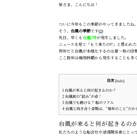
a
n
皆さま、こんにちは！
c
e
e
ついに今年もこの季節がやってきましたね
b
そう、
台風の季節
です
o
先日、早くも
台風2号
が発生しました。
ニュースを見て「もう来たの!?」と思われ
o
例年だと台風が本格化するのは夏～秋の印
k
ここ数年は梅雨時期から発生することも多
目次
[
hide
]
1
台風が来ると何が起きるのか？
2
台風前の“読み”が命！
3
台風でも動ける？ 船のリアル
4
台風と向き合う姿勢は、“毎年のこと”だか
台風が来ると何が起きるの
私たちのような船会社や港湾関係者にとっ