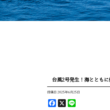
台風2号発生！海とともに
投稿日
2025年6月25日
F
X
Li