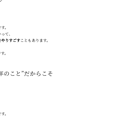
ル
です。
いって、
をやりすごす
こともあります。
です。
年のこと”だからこそ
。
です。