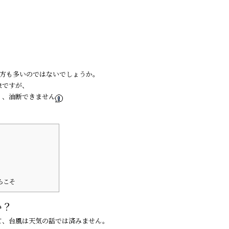
。
た方も多いのではないでしょうか。
象ですが、
く、油断できません
らこそ
か？
て、台風は天気の話では済みません。