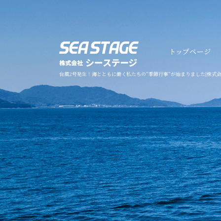
台風2号発生！海とともに働く私たちの“季節行事”が始まりました|株式