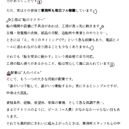
力があってこそです
b
ただ、実はその背後で
事務所も毎日フル稼働
しています
o
工務は“船のドクター”
o
船の機関や設備に不具合があれば、工務が真っ先に動きます
k
主機・発電機の点検、部品の手配、造船所や業者とのやりとり…。
ときには「え、今このタイミングで!?」という急な故障もあり、電話とメ
ールに追われながら走り回ることも少なくありません
それでも「船を安全に動かす」という使命感で全力対応。
工務の踏ん張りがあるからこそ、船は安心して海に出られています
配乗は“人のパズル”
そして、もう一つの大きな役割が配乗です。
「誰がいつ下船して、誰がいつ乗船するか」――表にするとシンプルですが、
中身は大混乱。
資格条件、経験、希望休、家庭の事情、そして急な体調不良…。
まるでテトリスのように、ピース（＝人員）がなかなかハマらない日もあ
ります。
それでも最終的にきれいに組み上がったときは、事務所スタッフも心の中