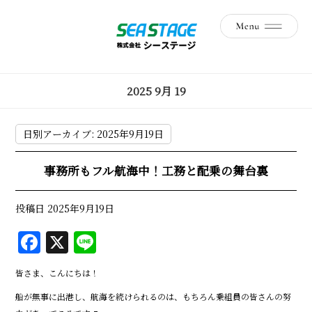
2025 9月 19
日別アーカイブ:
2025年9月19日
事務所もフル航海中！工務と配乗の舞台裏
投稿日
2025年9月19日
F
X
Li
a
n
皆さま、こんにちは！
c
e
船が無事に出港し、航海を続けられるのは、もちろん乗組員の皆さんの努
e