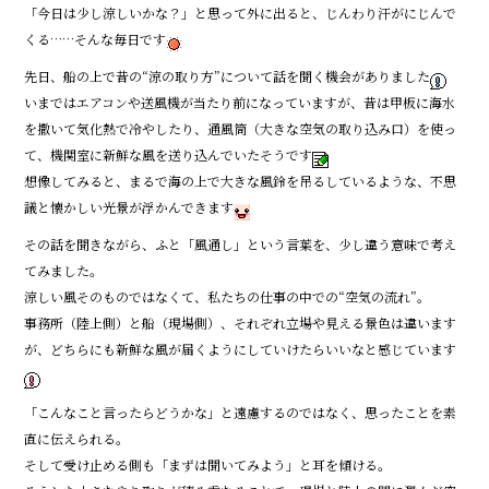
「今日は少し涼しいかな？」と思って外に出ると、じんわり汗がにじんで
b
くる……そんな毎日です
o
先日、船の上で昔の“涼の取り方”について話を聞く機会がありました
o
いまではエアコンや送風機が当たり前になっていますが、昔は甲板に海水
k
を撒いて気化熱で冷やしたり、通風筒（大きな空気の取り込み口）を使っ
て、機関室に新鮮な風を送り込んでいたそうです
想像してみると、まるで海の上で大きな風鈴を吊るしているような、不思
議と懐かしい光景が浮かんできます
その話を聞きながら、ふと「風通し」という言葉を、少し違う意味で考え
てみました。
涼しい風そのものではなくて、私たちの仕事の中での“空気の流れ”。
事務所（陸上側）と船（現場側）、それぞれ立場や見える景色は違います
が、どちらにも新鮮な風が届くようにしていけたらいいなと感じています
「こんなこと言ったらどうかな」と遠慮するのではなく、思ったことを素
直に伝えられる。
そして受け止める側も「まずは聞いてみよう」と耳を傾ける。