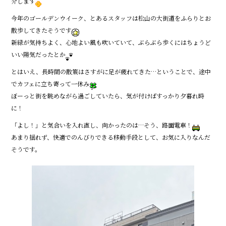
介します
b
今年のゴールデンウイーク、とあるスタッフは松山の大街道をふらりとお
o
散歩してきたそうです
o
新緑が気持ちよく、心地よい風も吹いていて、ぶらぶら歩くにはちょうど
いい陽気だったとか
k
とはいえ、長時間の散策はさすがに足が疲れてきた…ということで、途中
でカフェに立ち寄って一休み
ぼーっと街を眺めながら過ごしていたら、気が付けばすっかり夕暮れ時
に！
「よし！」と気合いを入れ直し、向かったのは…そう、路面電車！
あまり揺れず、快適でのんびりできる移動手段として、お気に入りなんだ
そうです。