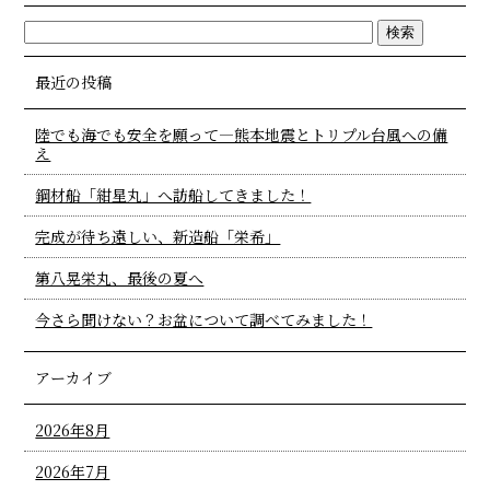
最近の投稿
陸でも海でも安全を願って―熊本地震とトリプル台風への備
え
鋼材船「紺星丸」へ訪船してきました！
完成が待ち遠しい、新造船「栄希」
第八晃栄丸、最後の夏へ
今さら聞けない？お盆について調べてみました！
アーカイブ
2026年8月
2026年7月