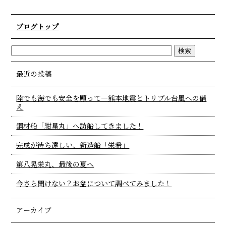
ブログトップ
最近の投稿
陸でも海でも安全を願って―熊本地震とトリプル台風への備
え
鋼材船「紺星丸」へ訪船してきました！
完成が待ち遠しい、新造船「栄希」
第八晃栄丸、最後の夏へ
今さら聞けない？お盆について調べてみました！
アーカイブ