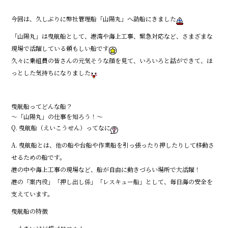
e
今回は、久しぶりに弊社管理船「山陽丸」へ訪船にきました
b
「山陽丸」は曳航船として、港湾や海上工事、緊急対応など、さまざまな
o
現場で活躍している頼もしい船です
o
久々に乗組員の皆さんの元気そうな顔を見て、いろいろと話ができて、ほ
k
っとした気持ちになりました
曳航船ってどんな船？
〜「山陽丸」の仕事を知ろう！～
Q. 曳航船（えいこうせん）ってなに
A. 曳航船とは、他の船や台船や作業船を引っ張ったり押したりして移動さ
せるための船です。
港の中や海上工事の現場など、船が自由に動きづらい場所で大活躍！
港の「案内役」「押し出し係」「レスキュー船」として、毎日海の安全を
支えています。
曳航船の特徴