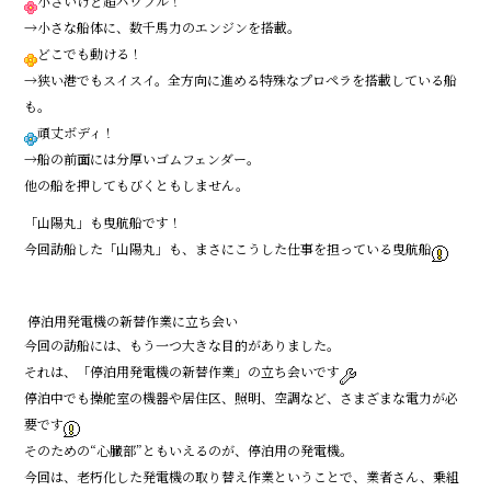
小さいけど超パワフル！
→小さな船体に、数千馬力のエンジンを搭載。
どこでも動ける！
→狭い港でもスイスイ。全方向に進める特殊なプロペラを搭載している船
も。
頑丈ボディ！
→船の前面には分厚いゴムフェンダー。
他の船を押してもびくともしません。
「山陽丸」も曳航船です！
今回訪船した「山陽丸」も、まさにこうした仕事を担っている曳航船
停泊用発電機の新替作業に立ち会い
今回の訪船には、もう一つ大きな目的がありました。
それは、「停泊用発電機の新替作業」の立ち会いです
停泊中でも操舵室の機器や居住区、照明、空調など、さまざまな電力が必
要です
そのための“心臓部”ともいえるのが、停泊用の発電機。
今回は、老朽化した発電機の取り替え作業ということで、業者さん、乗組