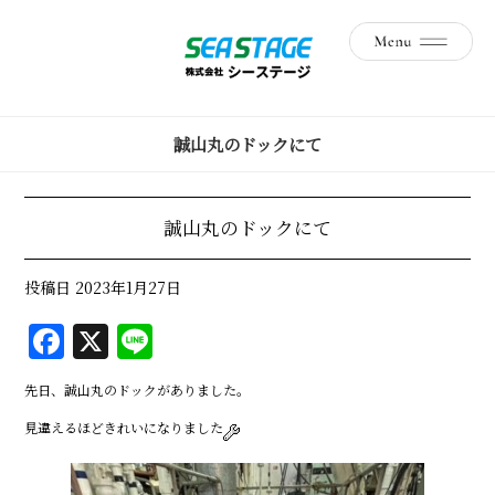
誠山丸のドックにて
誠山丸のドックにて
投稿日
2023年1月27日
F
X
Li
a
n
先日、誠山丸のドックがありました。
c
e
見違えるほどきれいになりました
e
b