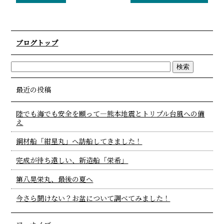
ブログトップ
最近の投稿
陸でも海でも安全を願って―熊本地震とトリプル台風への備
え
鋼材船「紺星丸」へ訪船してきました！
完成が待ち遠しい、新造船「栄希」
第八晃栄丸、最後の夏へ
今さら聞けない？お盆について調べてみました！