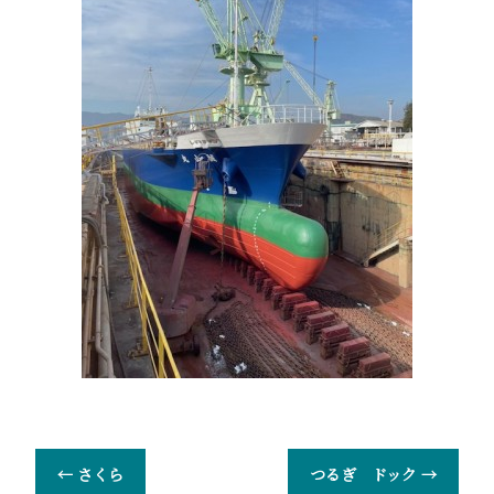
←
さくら
つるぎ ドック
→