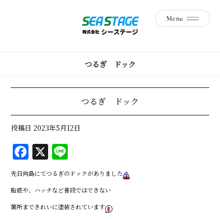
つるぎ ドック
つるぎ ドック
投稿日
2023年5月12日
F
X
Li
a
n
先日向島にてつるぎのドックがありました
c
e
船底や、ハッチなど普段ではできない
e
箇所まできれいに塗装されています
b