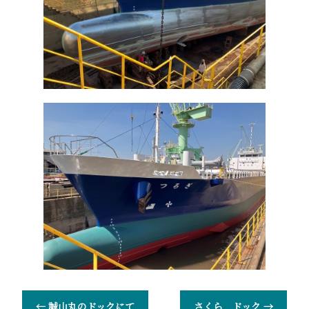
←
誠山丸のドックにて
さくら ドック
→