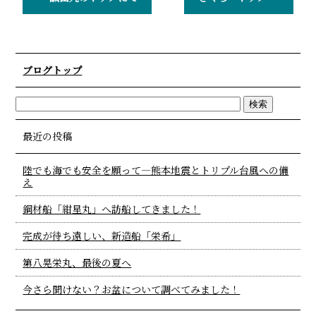
ブログトップ
最近の投稿
陸でも海でも安全を願って―熊本地震とトリプル台風への備
え
鋼材船「紺星丸」へ訪船してきました！
完成が待ち遠しい、新造船「栄希」
第八晃栄丸、最後の夏へ
今さら聞けない？お盆について調べてみました！