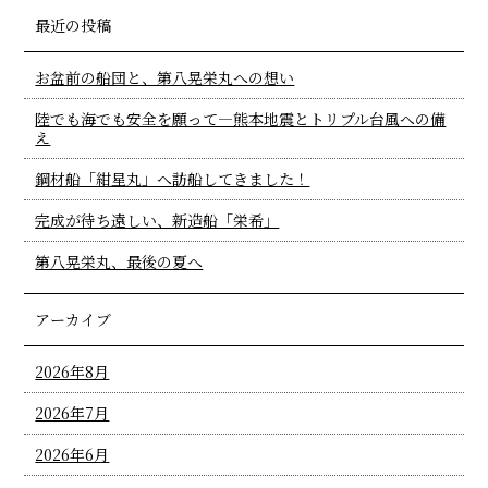
最近の投稿
お盆前の船団と、第八晃栄丸への想い
陸でも海でも安全を願って―熊本地震とトリプル台風への備
え
鋼材船「紺星丸」へ訪船してきました！
完成が待ち遠しい、新造船「栄希」
第八晃栄丸、最後の夏へ
アーカイブ
2026年8月
2026年7月
2026年6月