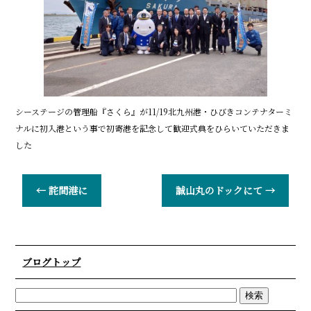
o
o
k
シーステージの管理船『さくら』が11/19北九州港・ひびきコンテナターミ
ナルに初入港という事で初寄港を記念して歓迎式典をひらいていただきま
した
←
詫間港に
誠山丸のドックにて
→
ブログトップ