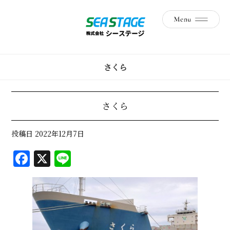
さくら
さくら
投稿日
2022年12月7日
F
X
Li
a
n
c
e
e
b