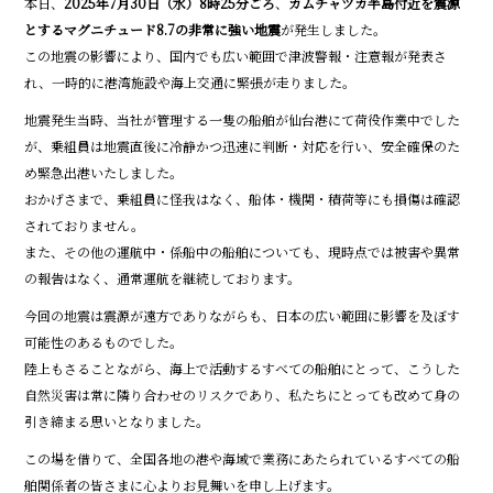
本日、
2025年7月30日（水）8時25分ごろ
、
カムチャツカ半島付近を震源
e
とするマグニチュード8.7の非常に強い地震
が発生しました。
b
この地震の影響により、国内でも広い範囲で津波警報・注意報が発表さ
o
れ、一時的に港湾施設や海上交通に緊張が走りました。
o
地震発生当時、当社が管理する一隻の船舶が仙台港にて荷役作業中でした
が、乗組員は地震直後に冷静かつ迅速に判断・対応を行い、安全確保のた
k
め緊急出港いたしました。
おかげさまで、乗組員に怪我はなく、船体・機関・積荷等にも損傷は確認
されておりません。
また、その他の運航中・係船中の船舶についても、現時点では被害や異常
の報告はなく、通常運航を継続しております。
今回の地震は震源が遠方でありながらも、日本の広い範囲に影響を及ぼす
可能性のあるものでした。
陸上もさることながら、海上で活動するすべての船舶にとって、こうした
自然災害は常に隣り合わせのリスクであり、私たちにとっても改めて身の
引き締まる思いとなりました。
この場を借りて、全国各地の港や海域で業務にあたられているすべての船
舶関係者の皆さまに心よりお見舞いを申し上げます。