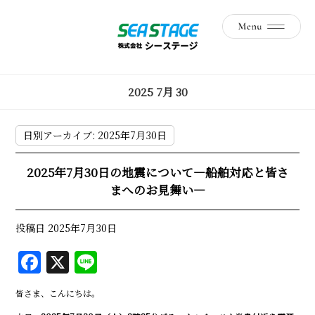
2025 7月 30
日別アーカイブ:
2025年7月30日
2025年7月30日の地震について―船舶対応と皆さ
まへのお見舞い―
投稿日
2025年7月30日
F
X
Li
a
n
皆さま、こんにちは。
c
e