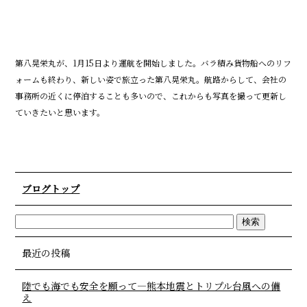
第八晃栄丸が、1月15日より運航を開始しました。バラ積み貨物船へのリフ
ォームも終わり、新しい姿で旅立った第八晃栄丸。航路からして、会社の
事務所の近くに停泊することも多いので、これからも写真を撮って更新し
ていきたいと思います。
ブログトップ
最近の投稿
陸でも海でも安全を願って―熊本地震とトリプル台風への備
え