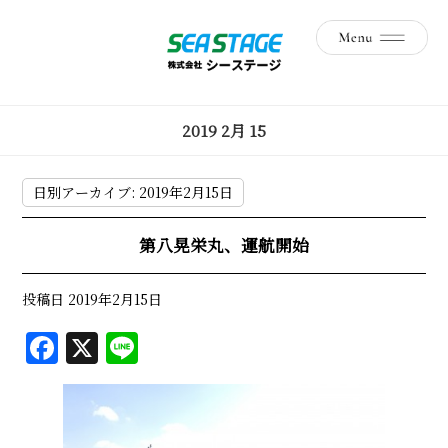
2019 2月 15
日別アーカイブ:
2019年2月15日
第八晃栄丸、運航開始
投稿日
2019年2月15日
F
X
Li
a
n
c
e
e