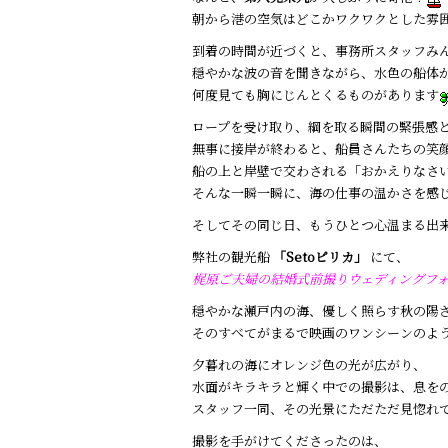
o
朝から港の空気はどこかワクワクとした雰
o
到着の時間が近づくと、事務所スタッフみ
穏やかな波の音を聞きながら、水色の船体
k
何度見ても胸にじんとくるものがあります
ロープを受け取り、綱を取る瞬間の緊張感
無事に接岸が終わると、船員さんたちの笑
船の上と岸壁で交わされる「おかえりなさ
そんな一瞬一瞬に、海の仕事の温かさを感じ
そしてその同じ日、もうひとつ心温まる出
弊社の観光船
「Setoピリカ」
にて、
梶原ご夫婦の結婚式前撮りウェディングフ
穏やかな瀬戸内の海、優しく照らす秋の陽
そのすべてがまるで映画のワンシーンのよ
夕暮れの海にオレンジ色の光が広がり、
水面がキラキラと輝く中での撮影は、息を
スタッフ一同、その光景にただただ見惚れ
撮影を手がけてくださったのは、