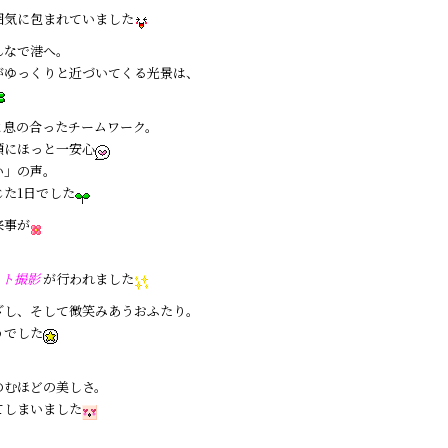
囲気に包まれていました
んなで港へ。
がゆっくりと近づいてくる光景は、
と息の合ったチームワーク。
顔にほっと一安心
い」の声。
た1日でした
来事が
ォト撮影
が行われました
ざし、そして微笑みあうおふたり。
うでした
のむほどの美しさ。
てしまいました