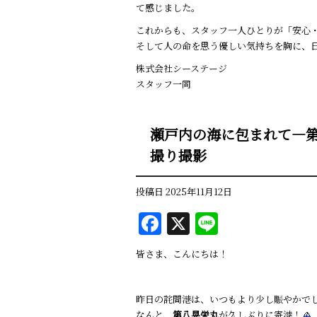
て感じました。
これからも、スタッフ一人ひとりが「安心
そして人の命を思う優しい気持ちを胸に、
株式会社シーステージ
スタッフ一同
瀬戸内の海に包まれて—第
撮り撮影
投稿日
2025年11月12日
F
X
Li
a
n
皆さま、こんにちは！
c
e
e
昨日の詫間港は、いつもより少し賑やかで
b
なんと、
第八晃栄丸
が久しぶりに寄港！