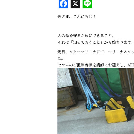
F
X
Li
a
n
皆さま、こんにちは！
c
e
e
人の命を守るためにできること。
b
それは「知っておくこと」から始まります
o
先日、タクママリーナにて、マリーナスタ
o
た。
セコムのご担当者様を講師にお迎えし、AE
k