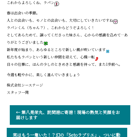
これからよろしくね、ラパン
春は出会いの季節。
人との出会いも、モノとの出会いも、大切にしていきたいですね
ラパンくん（ちゃん？）、これからどうぞよろしく！
そしてあらためて、譲ってくださった妹さん、心からの感謝を込めて…あ
りがとうございました
新年度が始まり、あらゆるところで新しい風が吹いています
私たちもラパンという新しい仲間を迎えて、心機一転
日々の仕事に、ほんの少しのときめきと感謝を持って、また1歩前へ。
今週も軽やかに、楽しく進んでいきましょう
株式会社シーステージ
スタッフ一同
←
第八晃栄丸、詫間港に寄港！現場の熱気と笑顔をお
届けします
実はもう一隻いた！？幻の「Setoラブリエ」、ついに動