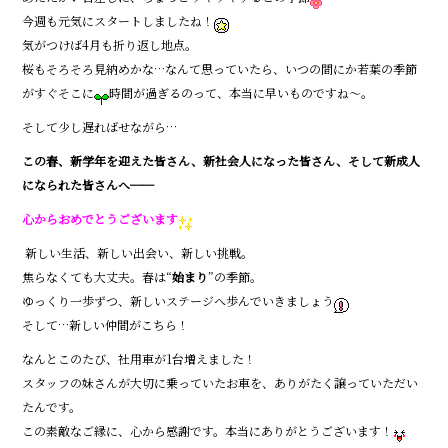
o
今週も元気にスタートしましたね！
o
気がつけば4月も折り返し地点。
桜もそろそろ見納めかな…なんて思っていたら、いつの間にか若葉の季節
k
がすぐそこに
時間が過ぎるのって、本当に早いものですね〜。
そして少し遅ればせながら…
この春、新学年を迎えた皆さん、新社会人になった皆さん、そして新成人
になられた皆さんへ──
心からおめでとうございます
新しい生活、新しい出会い、新しい挑戦。
焦らなくても大丈夫。春は“
始まり
”の季節。
ゆっくり一歩ずつ、新しいステージへ歩んでいきましょう
そして…新しい仲間がこちら！
なんとこのたび、社用車が1台増えました！
スタッフの妹さんが大切に乗っていたお車を、ありがたく譲っていただい
たんです。
この素敵なご縁に、心から感謝です。本当にありがとうございます！