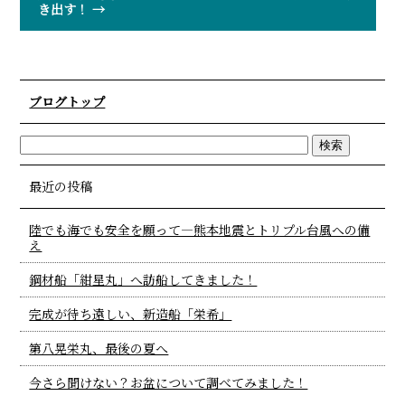
き出す！
→
ブログトップ
最近の投稿
陸でも海でも安全を願って―熊本地震とトリプル台風への備
え
鋼材船「紺星丸」へ訪船してきました！
完成が待ち遠しい、新造船「栄希」
第八晃栄丸、最後の夏へ
今さら聞けない？お盆について調べてみました！