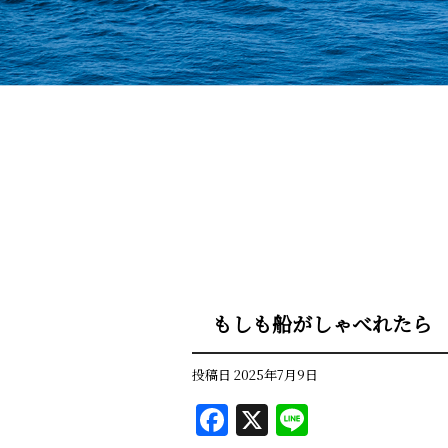
もしも船がしゃべれたら
投稿日
2025年7月9日
F
X
Li