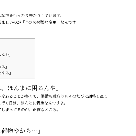
んな港を行ったり来たりしています。
悩ましいのが「予定の頻繁な変更」なんです。
るんや」
」
なる」
とする」
は、ほんまに困るんや」
で変わることが多くて、準備も段取りもそのたびに調整し直し。
に行く日は、ほんとに貴重なんですよ。
てしまってるのが、正直なところ。
な荷物やから…」