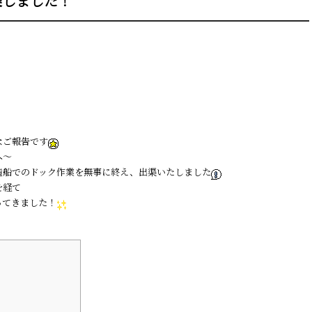
渠しました！
なご報告です
へ〜
造船でのドック作業を無事に終え、出渠いたしました
を経て
ってきました！