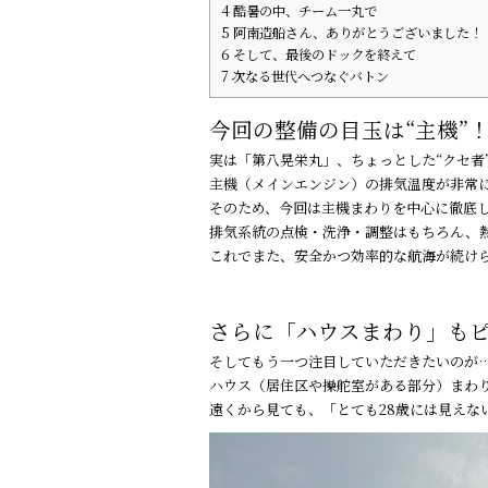
4
酷暑の中、チーム一丸で
5
阿南造船さん、ありがとうございました！
6
そして、最後のドックを終えて――
7
次なる世代へつなぐバトン
今回の整備の目玉は“主機”
実は「第八晃栄丸」、ちょっとした“クセ者
主機（メインエンジン）の排気温度が非常
そのため、今回は主機まわりを中心に徹底
排気系統の点検・洗浄・調整はもちろん、
これでまた、安全かつ効率的な航海が続け
さらに「ハウスまわり」も
そしてもう一つ注目していただきたいのが
ハウス（居住区や操舵室がある部分）まわ
遠くから見ても、「とても28歳には見えな