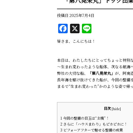
「第八晃栄丸」ドック出
投稿日
2025年7月4日
F
X
Li
a
n
皆さま、こんにちは！
c
e
e
本日は、わたしたちにとってちょっと特別
b
〜生まれ変わったような船体、次なる航海
o
弊社の大切な船、
「第八晃栄丸」
が、阿南
長年海を駆け抜けてきた船が、今回の整備
o
まるで“生まれ変わった”かのような姿で帰
k
目次
[
hide
]
1
今回の整備の目玉は“主機”！
2
さらに「ハウスまわり」もピカピカに！
3
ビフォーアフターで魅せる整備の成果