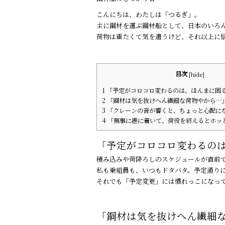
o
こんにちは、わたしは「つるぎ」。
o
主に鋼材を運ぶ鋼材船として、日本のいろ
k
荷物は重たくて気を遣うけど、それ以上に
目次
[
hide
]
1
「予定がコロコロ変わるのは、ほんまに困
2
「鋼材は気を抜けへん繊細な荷物やから…
3
「クレーンの音が響くと、ちょっと心配に
4
「無事に港に着いて、荷役を終えるとホッ
「予定がコロコロ変わるの
積み込みや荷降ろしのスケジュールが直前
私も乗組員も、いつもドタバタ。予定通り
それでも「予定変更」には慣れっこになっ
「鋼材は気を抜けへん繊細