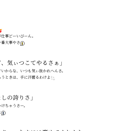
が仕事どーいびーん。
一番大事やさ
ど、気ぃつこてやるさぁ」
すいからな、いつも気ぃ抜かれへんさ。
らうときは、手に汗握るわけよ
たしの誇りさ」
かけちゃうさー。
よ