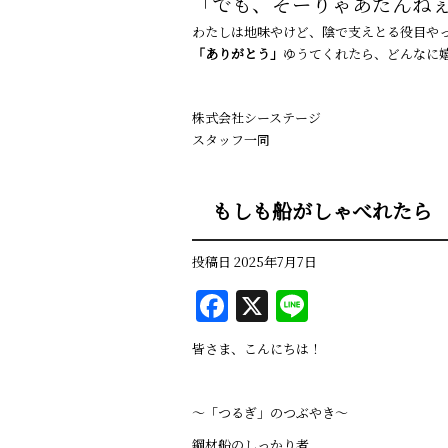
「でも、そーりゃあたんね
わたしは地味やけど、陰で支えとる役目や
「ありがとう」
ゆうてくれたら、どんなに
株式会社シーステージ
スタッフ一同
もしも船がしゃべれたら
投稿日
2025年7月7日
F
X
Li
a
n
皆さま、こんにちは！
c
e
e
〜「つるぎ」のつぶやき〜
b
鋼材船のしっかり者