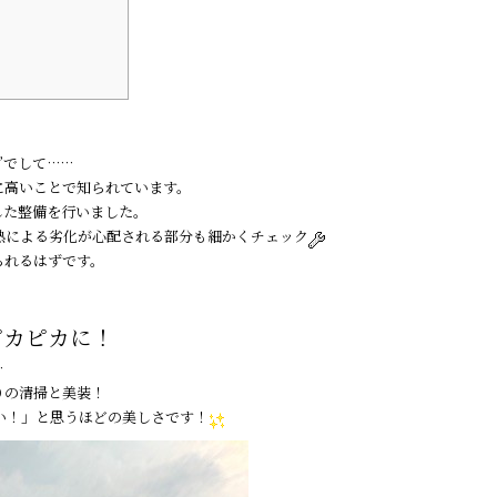
！
”でして……
に高いことで知られています。
した整備を行いました。
熱による劣化が心配される部分も細かくチェック
られるはずです。
ピカピカに！
…
りの清掃と美装！
い！」と思うほどの美しさです！