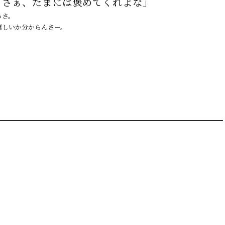
ぇさぁ、たまには褒めてくれよな」
っさ。
嬉しいか分からんさー。