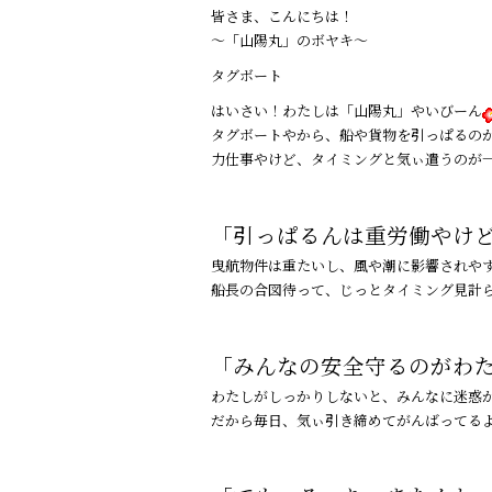
a
n
皆さま、こんにちは！
c
e
〜「山陽丸」のボヤキ〜
e
タグボート
b
はいさい！わたしは「山陽丸」やいびーん
o
タグボートやから、船や貨物を引っぱるの
力仕事やけど、タイミングと気ぃ遣うのが
o
k
「引っぱるんは重労働やけ
曳航物件は重たいし、風や潮に影響されや
船長の合図待って、じっとタイミング見計
「みんなの安全守るのがわ
わたしがしっかりしないと、みんなに迷惑
だから毎日、気ぃ引き締めてがんばってる