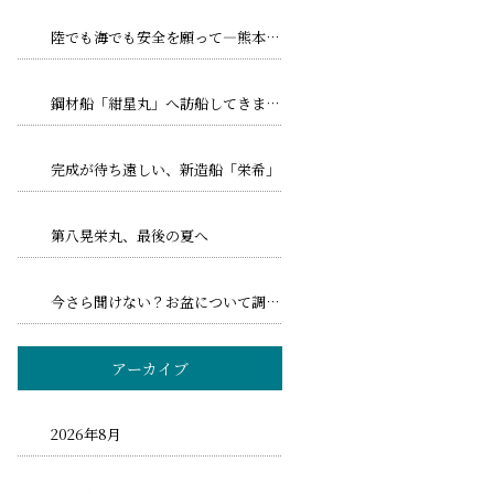
陸でも海でも安全を願って―熊本地震とトリプル台風への備え
鋼材船「紺星丸」へ訪船してきました！
完成が待ち遠しい、新造船「栄希」
第八晃栄丸、最後の夏へ
今さら聞けない？お盆について調べてみました！
アーカイブ
2026年8月