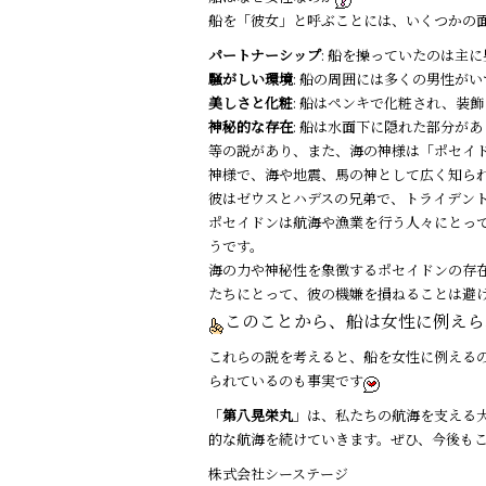
船を「彼女」と呼ぶことには、いくつかの
パートナーシップ
: 船を操っていたのは主
騒がしい環境
: 船の周囲には多くの男性が
美しさと化粧
: 船はペンキで化粧され、装
神秘的な存在
: 船は水面下に隠れた部分が
等の説があり、また、海の神様は「ポセイ
神様で、海や地震、馬の神として広く知ら
彼はゼウスとハデスの兄弟で、トライデン
ポセイドンは航海や漁業を行う人々にとっ
うです。
海の力や神秘性を象徴するポセイドンの存
たちにとって、彼の機嫌を損ねることは避
このことから、船は女性に例えら
これらの説を考えると、船を女性に例える
られているのも事実です
「
第八晃栄丸
」は、私たちの航海を支える
的な航海を続けていきます。ぜひ、今後も
株式会社シーステージ