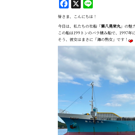
F
X
Li
a
n
皆さま、こんにちは！
c
e
今日は、私たちの社船「
第八晃栄丸
」の魅
e
この船は199トンのバラ積み船で、1997
b
そう、彼女はまさに「海の熟女」です！
o
o
k