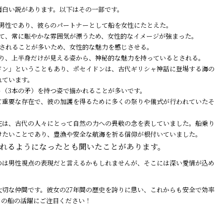
面白い説があります。以下はその一部です。
に男性であり、彼らのパートナーとして船を女性にたとえた。
いて、常に賑やかな雰囲気が漂うため、女性的なイメージが強まった。
飾されることが多いため、女性的な魅力を感じさせる。
あり、上半身だけが見える姿から、神秘的な魅力を持っているとされる。
ドン」ということもあり、ポセイドンは、古代ギリシャ神話に登場する海の
れています。
ト（3本の矛）を持つ姿で描かれることが多いです。
て重要な存在で、彼の加護を得るために多くの祭りや儀式が行われていたそ
在は、古代の人々にとって自然の力への畏敬の念を表していました。船乗り
けたいことであり、豊漁や安全な航海を祈る信仰が根付いていました。
れるようになったとも聞いたことがあります。
のは男性視点の表現だと言えるかもしれませんが、そこには深い愛情が込め
大切な仲間です。彼女の27年間の歴史を誇りに思い、これからも安全で効率
この船の活躍にご注目ください！