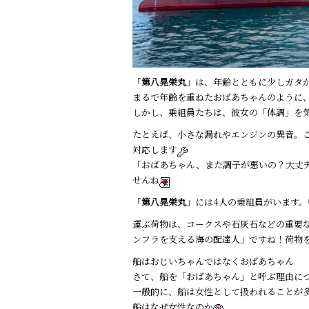
「
第八晃栄丸
」は、年齢とともに少しガタ
まるで年齢を重ねたおばあちゃんのように
しかし、乗組員たちは、彼女の「体調」を気
たとえば、小さな漏れやエンジンの異音。
対応します
「おばあちゃん、また調子が悪いの？大丈
せんね
「
第八晃栄丸
」には4人の乗組員がいます。
運ぶ荷物は、コークスや石灰石などの重要
ンフラを支える海の配達人」ですね！荷物
船はおじいちゃんではなくおばあちゃん
さて、船を「おばあちゃん」と呼ぶ理由に
一般的に、船は女性として扱われることが
船はなぜ女性なのか