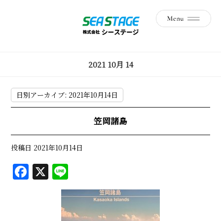
2021 10月 14
日別アーカイブ:
2021年10月14日
笠岡諸島
投稿日
2021年10月14日
F
X
Li
a
n
c
e
e