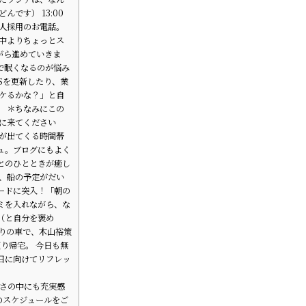
んです） 13:00
求人採用のお電話。
前中よりちょっとス
がら進めていきま
で眠くなるのが悩み
NSを更新したり、業
ウケるかな？」と自
。 ＊ちなみにこの
見に来てください
れが出てくる時間帯
ュ。ブログにもよく
とのひとときが癒し
と、船の予定がだい
ードに突入！「朝の
ミを入れながら、な
（と自分を褒め
帰りの車で、木山裕策
り帰宅。 今日も無
日に向けてリフレッ
しさの中にも充実感
のスケジュールをご