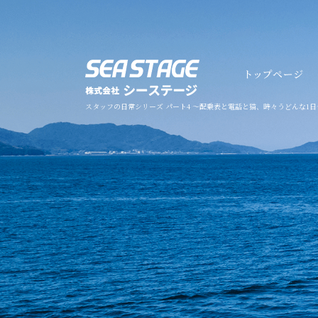
スタッフの日常シリーズ パート4 ～配乗表と電話と猫、時々うどんな1日