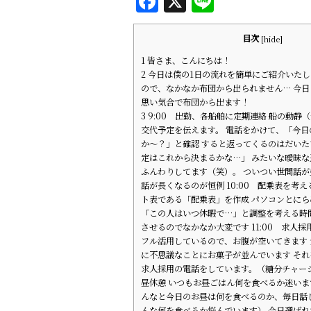
F
X
Li
a
n
c
e
目次
[
hide
]
e
1
皆さま、こんにちは！
2
今日は僕の1日の流れを簡単にご紹介いたし
b
ので、なかなか布団から出られません… 今日
思い気合で布団から出ます！
o
3
9:00 出勤、各船舶に定期連絡 船の動静
o
交代予定を伝えます。 電話をかけて、「今日
か〜？」と確認 すると返ってくるのはだい
k
定はこれから決まるかな…」 みたいな曖昧
ふんわりしてます（笑）。 ついつい世間話
話が長くなるのが恒例 10:00 配乗表を考え
ト表である「配乗表」を作成 パソコンとに
「この人はいつ休暇で…」と調整を考える時
させるのでなかなか大変です 11:00 求人採
フル活用しているので、お腹が空いてきます
に不思議なことにお菓子が並んでいます そ
求人採用の電話をしています。（糖分チャージ!!!!
昼休憩 いつもお昼ごはん何を食べるか迷いま
んなと今日のお昼は何を食べるのか、毎日話
んな何を食べるか悩んでいます） 今日選ば