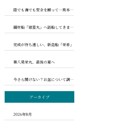
陸でも海でも安全を願って―熊本地震とトリプル台風への備え
鋼材船「紺星丸」へ訪船してきました！
完成が待ち遠しい、新造船「栄希」
第八晃栄丸、最後の夏へ
今さら聞けない？お盆について調べてみました！
アーカイブ
2026年8月