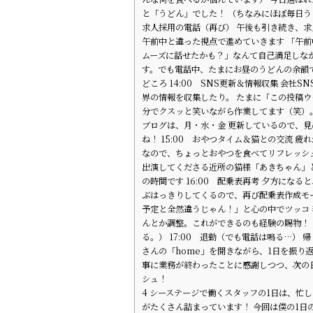
と「うどん」でした！ （ちなみにほぼ毎日うど
求人採用の電話（再び） 午後も引き続き、
午前中と違った視点で進めていきます 「午
ムーズに話せたかも？」なんて自己満足しな
す。でも電話中、たまにお昼のうどんの余韻
どころ 14:00 SNS更新＆情報収集 会社S
界の情報を収集したり。 たまに「この投稿
分でクスッと笑いながら作業してます（笑）
ブログは、月・水・金 更新しているので、
ね！ 15:00 おやつタイム＆猫との交流 疲
なので、ちょっとおやつを食べてリフレッシ
出演してくださる近所の猫様「あきちゃん」
の時間です 16:00 配乗表再考 夕方になる
ぶはっきりしてくるので、再び配乗表作成モ
予定と全然違うじゃん！」と心の中でツッコ
んとか調整。これができるのも経験の賜物！
る。） 17:00 退勤（でも電話は鳴る…） 
さんの「home」を聞きながら、1日を振り返
事に業務が終わったことに感謝しつつ、次の
シュ！
4
シーステージで働くスタッフの1日は、忙
がたくさん詰まっています！ 今回は僕の1日