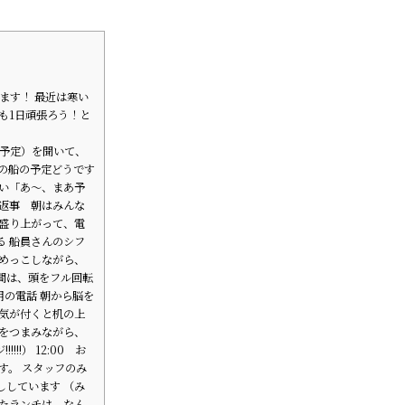
ます！ 最近は寒い
も1日頑張ろう！と
（予定）を聞いて、
の船の予定どうです
たい「あ〜、まあ予
な返事 朝はみんな
が盛り上がって、電
る 船員さんのシフ
らめっこしながら、
間は、頭をフル回転
用の電話 朝から脳を
 気が付くと机の上
れをつまみながら、
!!） 12:00 お
す。 スタッフのみ
ししています （み
れたランチは、なん