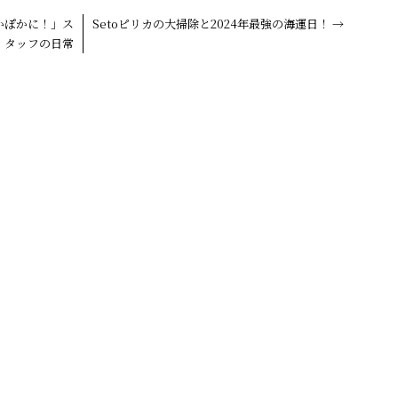
かぽかに！」ス
Setoピリカの大掃除と2024年最強の海運日！
→
タッフの日常