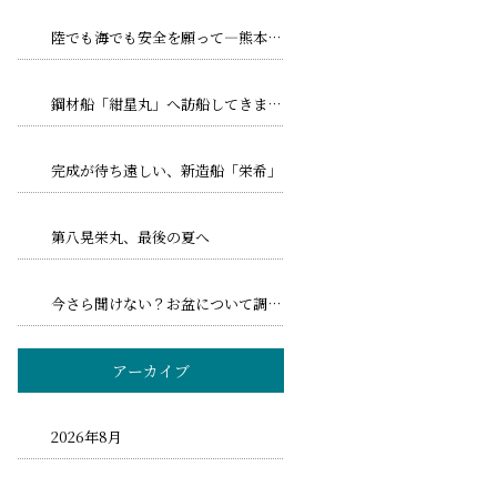
陸でも海でも安全を願って―熊本地震とトリプル台風への備え
鋼材船「紺星丸」へ訪船してきました！
完成が待ち遠しい、新造船「栄希」
第八晃栄丸、最後の夏へ
今さら聞けない？お盆について調べてみました！
アーカイブ
2026年8月