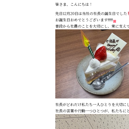
a
n
皆さま、こんにちは！
c
e
先日12月20日は当社の社長の誕生日でした
e
お誕生日おめでとうございます!!!!!!
b
普段から社員のことを大切にし、常に支え
o
o
k
社長がどれだけ私たち一人ひとりを大切に
社長の言葉や行動一つひとつが、私たちに