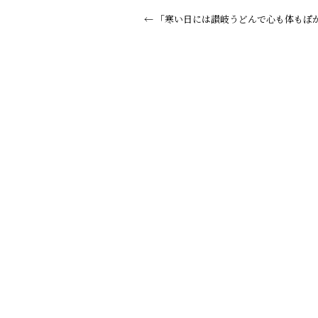
←
「寒い日には讃岐うどんで心も体もぽ