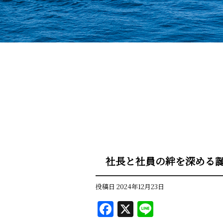
社長と社員の絆を深める
投稿日
2024年12月23日
F
X
Li