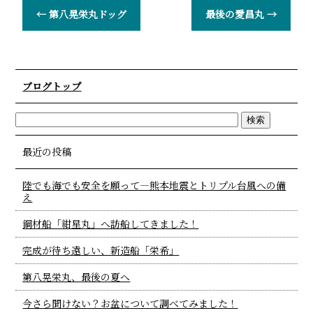
←
第八晃栄丸ドッグ
最後の愛昌丸
→
ブログトップ
最近の投稿
陸でも海でも安全を願って―熊本地震とトリプル台風への備
え
鋼材船「紺星丸」へ訪船してきました！
完成が待ち遠しい、新造船「栄希」
第八晃栄丸、最後の夏へ
今さら聞けない？お盆について調べてみました！