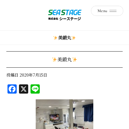
美鍛丸
美鍛丸
投稿日
2020年7月15日
F
X
Li
a
n
c
e
e
b