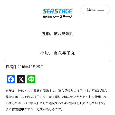
社船、第八晃栄丸
社船、第八晃栄丸
投稿日
2018年12月25日
F
X
Li
a
n
来年より社船として運航を開始する、第八晃栄丸の様子です。写真は第八
c
e
晃栄丸ホールド内の様子です。元々鋼材を積んでいたため木材を使用して
e
いましたが、バラ積み船として運航するために鉄板を張り直しています。
b
まだ作業途中ですが、完成が楽しみです。