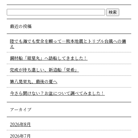
最近の投稿
陸でも海でも安全を願って―熊本地震とトリプル台風への備
え
鋼材船「紺星丸」へ訪船してきました！
完成が待ち遠しい、新造船「栄希」
第八晃栄丸、最後の夏へ
今さら聞けない？お盆について調べてみました！
アーカイブ
2026年8月
2026年7月