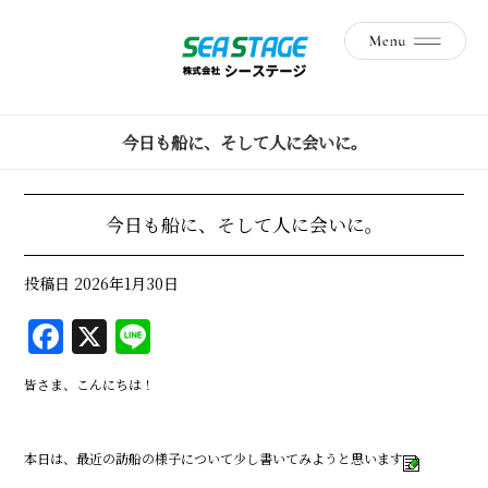
今日も船に、そして人に会いに。
今日も船に、そして人に会いに。
投稿日
2026年1月30日
F
X
Li
a
n
皆さま、こんにちは！
c
e
e
本日は、最近の訪船の様子について少し書いてみようと思います
b