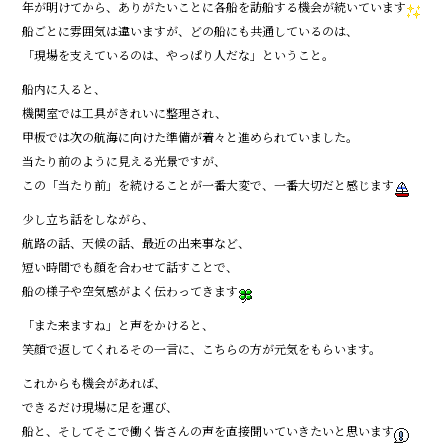
年が明けてから、ありがたいことに各船を訪船する機会が続いています
o
船ごとに雰囲気は違いますが、どの船にも共通しているのは、
o
「現場を支えているのは、やっぱり人だな」ということ。
k
船内に入ると、
機関室では工具がきれいに整理され、
甲板では次の航海に向けた準備が着々と進められていました。
当たり前のように見える光景ですが、
この「当たり前」を続けることが一番大変で、一番大切だと感じます
少し立ち話をしながら、
航路の話、天候の話、最近の出来事など、
短い時間でも顔を合わせて話すことで、
船の様子や空気感がよく伝わってきます
「また来ますね」と声をかけると、
笑顔で返してくれるその一言に、こちらの方が元気をもらいます。
これからも機会があれば、
できるだけ現場に足を運び、
船と、そしてそこで働く皆さんの声を直接聞いていきたいと思います