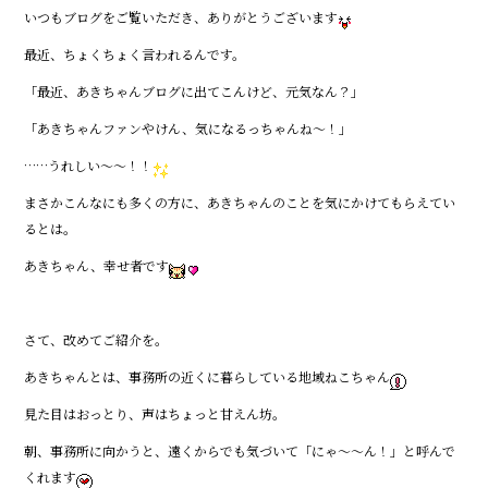
e
いつもブログをご覧いただき、ありがとうございます
b
最近、ちょくちょく言われるんです。
o
o
「最近、あきちゃんブログに出てこんけど、元気なん？」
k
「あきちゃんファンやけん、気になるっちゃんね〜！」
……うれしい〜〜！！
まさかこんなにも多くの方に、あきちゃんのことを気にかけてもらえてい
るとは。
あきちゃん、幸せ者です
さて、改めてご紹介を。
あきちゃんとは、事務所の近くに暮らしている地域ねこちゃん
見た目はおっとり、声はちょっと甘えん坊。
朝、事務所に向かうと、遠くからでも気づいて「にゃ〜〜ん！」と呼んで
くれます