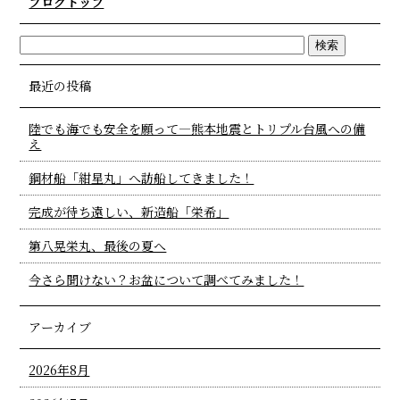
ブログトップ
最近の投稿
陸でも海でも安全を願って―熊本地震とトリプル台風への備
え
鋼材船「紺星丸」へ訪船してきました！
完成が待ち遠しい、新造船「栄希」
第八晃栄丸、最後の夏へ
今さら聞けない？お盆について調べてみました！
アーカイブ
2026年8月