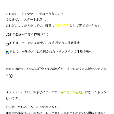
これから、タクママリーナはどうなるの？
今はまだ、「スタート地点」。
けれど、ここから少しずつ、確実に
“海の拠点”
として育てていきます。
船の整備ができる体制づくり
船舶オーナーの方々が安心して利用できる保管環境
そして、一般の方々にも開かれたマリンライフの体験の場へ…
未来に向けて、いろんな
“やってみたい”
が、すでにたくさん浮かんでいま
す
タクママリーナは、皆さまにとっての
「海のそばの基地」
になれたらうれ
しいです！
船を持っている方も、そうでない方も。
瀬戸内の海をもっと身近に、もっと楽しく感じていただける場所を目指し