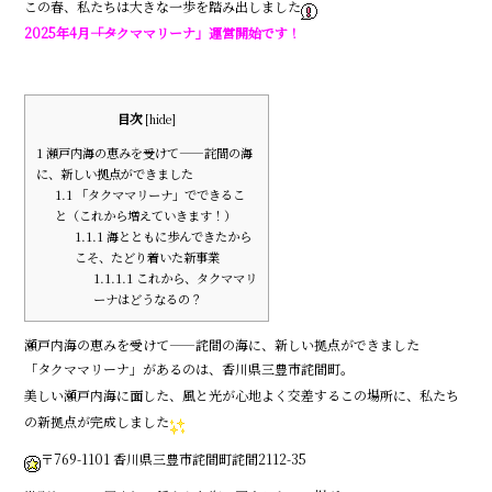
e
この春、私たちは大きな一歩を踏み出しました
b
2025年4月――「タクママリーナ」運営開始です！
o
o
目次
[
hide
]
k
1
瀬戸内海の恵みを受けて――詫間の海
に、新しい拠点ができました
1.1
「タクママリーナ」でできるこ
と（これから増えていきます！）
1.1.1
海とともに歩んできたから
こそ、たどり着いた新事業
1.1.1.1
これから、タクママリ
ーナはどうなるの？
瀬戸内海の恵みを受けて――詫間の海に、新しい拠点ができました
「タクママリーナ」があるのは、香川県三豊市詫間町。
美しい瀬戸内海に面した、風と光が心地よく交差するこの場所に、私たち
の新拠点が完成しました
〒769-1101 香川県三豊市詫間町詫間2112-35