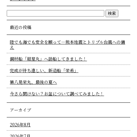
最近の投稿
陸でも海でも安全を願って―熊本地震とトリプル台風への備
え
鋼材船「紺星丸」へ訪船してきました！
完成が待ち遠しい、新造船「栄希」
第八晃栄丸、最後の夏へ
今さら聞けない？お盆について調べてみました！
アーカイブ
2026年8月
2026年7月