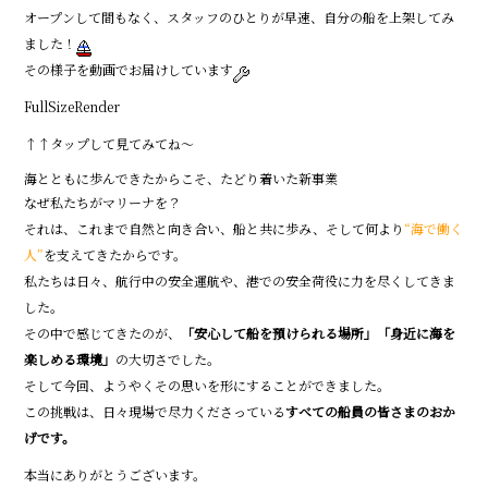
オープンして間もなく、スタッフのひとりが早速、自分の船を上架してみ
ました！
その様子を動画でお届けしています
FullSizeRender
↑↑タップして見てみてね～
海とともに歩んできたからこそ、たどり着いた新事業
なぜ私たちがマリーナを？
それは、これまで自然と向き合い、船と共に歩み、そして何より
“海で働く
人”
を支えてきたからです。
私たちは日々、航行中の安全運航や、港での安全荷役に力を尽くしてきま
した。
その中で感じてきたのが、
「安心して船を預けられる場所」「身近に海を
楽しめる環境」
の大切さでした。
そして今回、ようやくその思いを形にすることができました。
この挑戦は、日々現場で尽力くださっている
すべての船員の皆さまのおか
げです。
本当にありがとうございます。