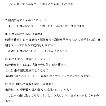
「どれが向いてるかな？」と考えるのも楽しいですね。
2. 船員になるための3つのルート
「よし、船員になろう！」と思ったら、次の方法で目指せます！
① 船員の学校で学ぶ（最短ルート！）
船員を養成する 水産高校・海洋高校・海技専門学校 などに進学すれば、資
格もスムーズに取れて就職もしやすい！
「最速で船員になりたい！」という人にオススメ。
② 資格を取る（独学チャレンジ！）
船の仕事をするには 「海技士免許」 が必要です。
これは 船の運転免許のようなもの！
最初は6級からスタートし、経験を積んでステップアップできます。
③ まずは働いて経験を積む（実践派！）
未経験でも 甲板員や調理員 なら採用されることも！
「とにかく船に乗ってみたい！」という人は、求人をチェックしてみるの
もアリ！