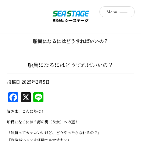
船員になるにはどうすればいいの？
船員になるにはどうすればいいの？
投稿日
2025年2月5日
F
X
Li
a
n
皆さま、こんにちは！
c
e
船員になるには？海の男（＆女）への道！
e
「船員ってカッコいいけど、どうやったらなれるの？」
b
「資格がいる？未経験でも大丈夫？」