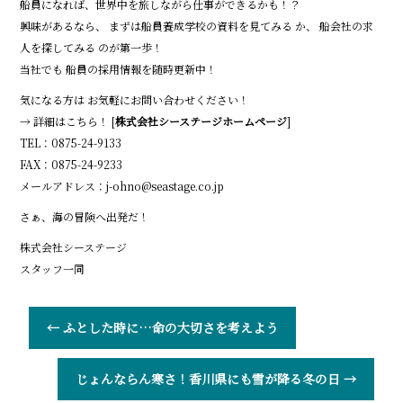
船員になれば、世界中を旅しながら仕事ができるかも！？
興味があるなら、 まずは船員養成学校の資料を見てみる か、 船会社の求
人を探してみる のが第一歩！
当社でも 船員の採用情報を随時更新中！
気になる方は お気軽にお問い合わせください！
→ 詳細はこちら！ [
株式会社シーステージホームページ
]
TEL：0875-24-9133
FAX：0875-24-9233
メールアドレス：j-ohno@seastage.co.jp
さぁ、海の冒険へ出発だ！
株式会社シーステージ
スタッフ一同
←
ふとした時に…命の大切さを考えよう
じょんならん寒さ！香川県にも雪が降る冬の日
→