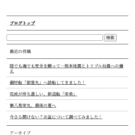
ブログトップ
最近の投稿
陸でも海でも安全を願って―熊本地震とトリプル台風への備
え
鋼材船「紺星丸」へ訪船してきました！
完成が待ち遠しい、新造船「栄希」
第八晃栄丸、最後の夏へ
今さら聞けない？お盆について調べてみました！
アーカイブ