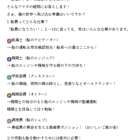
o
そんなアナタの疑問にお答えします！
o
さぁ、海の世界へ飛び込む準備はいいですか？
1. 船員ってどんな仕事？
k
「船員になりたい！」と一口に言っても、実はいろんな仕事があります。
航海士（船のナビゲーター）
→ 船の運転＆安全確認担当！船長への道はここから！
機関士（船のエンジニア）
→ 船のエンジンや機械を守る縁の下の力持ち！
甲板部員（デッキクルー）
→ 船の操縦、荷物の積み降ろし、見張りなどオールラウンダー！
機関部員（オイラー）
→機関士の指示のもと船のエンジンや機械の整備運転
機関士を目指して日々勉強！
調理員（船のシェフ）
→ 乗組員の胃袋を支える最重要ポジション！（おいしいご飯が命）
どの役割も船を動かすためには絶対に必要！