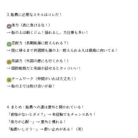
3. 船員に必要なスキルはコレだ！
体力（波に負けるな！）
→ 船の上は動くジム！揺れるし、力仕事も多い！
忍耐力（長期航海に耐えられる？）
→ 陸に帰るまで何週間も海の上…耐えられる人は最高に向いてる！
英語力（外国の港にも行くかも！）
→ 国際航路だと英語が話せるとカッコいい！
チームワーク（仲間がいれば大丈夫！）
→ 船の上では助け合いが命！
4. まとめ：船員への道は意外と開かれている！
「資格がないとダメ？」→ 未経験でもチャンスあり！
「体力が心配…」→ 意外と慣れる！
「船酔いしそう…」→ 酔い止めがある！（笑）