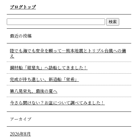
ブログトップ
最近の投稿
陸でも海でも安全を願って―熊本地震とトリプル台風への備
え
鋼材船「紺星丸」へ訪船してきました！
完成が待ち遠しい、新造船「栄希」
第八晃栄丸、最後の夏へ
今さら聞けない？お盆について調べてみました！
アーカイブ
2026年8月