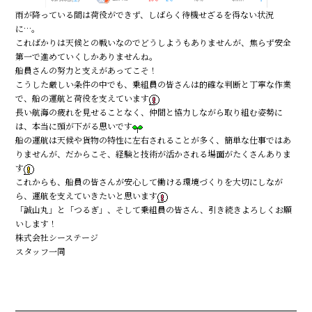
雨が降っている間は荷役ができず、しばらく待機せざるを得ない状況
に…。
こればかりは天候との戦いなのでどうしようもありませんが、焦らず安全
第一で進めていくしかありませんね。
船員さんの努力と支えがあってこそ！
こうした厳しい条件の中でも、乗組員の皆さんは的確な判断と丁寧な作業
で、船の運航と荷役を支えています
長い航海の疲れを見せることなく、仲間と協力しながら取り組む姿勢に
は、本当に頭が下がる思いです
船の運航は天候や貨物の特性に左右されることが多く、簡単な仕事ではあ
りませんが、だからこそ、経験と技術が活かされる場面がたくさんありま
す
これからも、船員の皆さんが安心して働ける環境づくりを大切にしなが
ら、運航を支えていきたいと思います
「誠山丸」と「つるぎ」、そして乗組員の皆さん、引き続きよろしくお願
いします！
株式会社シーステージ
スタッフ一同