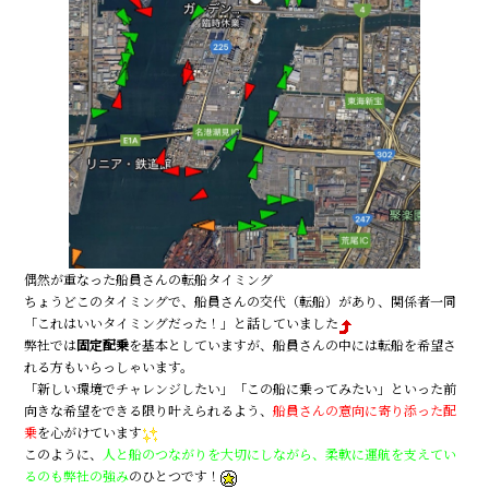
偶然が重なった船員さんの転船タイミング
ちょうどこのタイミングで、船員さんの交代（転船）があり、関係者一同
「これはいいタイミングだった！」と話していました
弊社では
固定配乗
を基本としていますが、船員さんの中には転船を希望さ
れる方もいらっしゃいます。
「新しい環境でチャレンジしたい」「この船に乗ってみたい」といった前
向きな希望をできる限り叶えられるよう、
船員さんの意向に寄り添った配
乗
を心がけています
このように、
人と船のつながりを大切にしながら、柔軟に運航を支えてい
るのも弊社の強み
のひとつです！