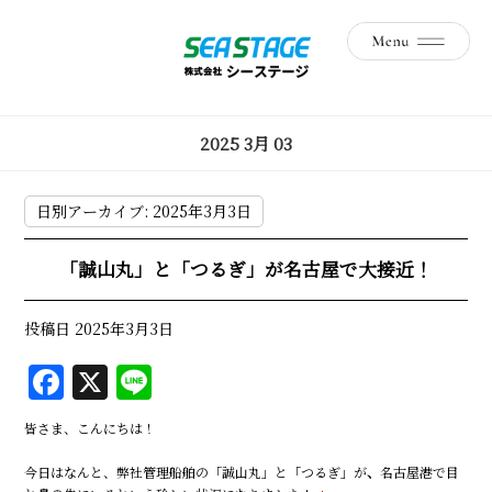
2025 3月 03
日別アーカイブ:
2025年3月3日
「誠山丸」と「つるぎ」が名古屋で大接近！
投稿日
2025年3月3日
F
X
Li
a
n
皆さま、こんにちは！
c
e
今日はなんと、弊社管理船舶の「誠山丸」と「つるぎ」が
e
、
名古屋港で目