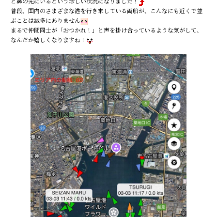
と鼻の先にいるという珍しい状況になりました！
b
普段、国内のさまざまな港を行き来している両船が、こんなにも近くで並
ぶことは滅多にありません
o
まるで仲間同士が「おつかれ！」と声を掛け合っているような気がして、
o
なんだか嬉しくなりますね！
k