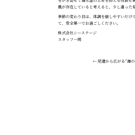
をかき混ぜて海水温の上昇を抑える役割も
風が存在していると考えると、少し違った
季節の変わり目は、体調を崩しやすいだけ
て、安全第一でお過ごしください。
株式会社シーステージ
スタッフ一同
←
尾道から広がる“海の