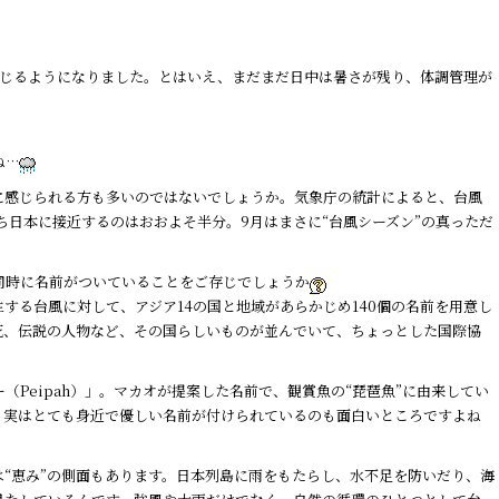
感じるようになりました。とはいえ、まだまだ日中は暑さが残り、体調管理が
ね…
に感じられる方も多いのではないでしょうか。気象庁の統計によると、台風
うち日本に接近するのはおおよそ半分。9月はまさに“台風シーズン”の真っただ
同時に名前がついていることをご存じでしょうか
する台風に対して、アジア14の国と地域があらかじめ140個の名前を用意し
花、伝説の人物など、その国らしいものが並んでいて、ちょっとした国際協
（Peipah）」。マカオが提案した名前で、観賞魚の“琵琶魚”に由来してい
、実はとても身近で優しい名前が付けられているのも面白いところですよね
“恵み”の側面もあります。日本列島に雨をもたらし、水不足を防いだり、海