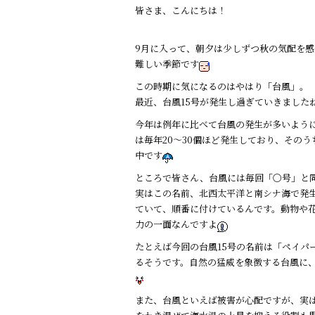
a
n
皆さま、こんにちは！
c
e
e
9月に入って、朝夕は少しずつ秋の気配を
b
難しい季節です
o
この時期に気になるのはやはり「台風」。
最近、台風15号が発生し過ぎていきました
o
今年は例年に比べて台風の発生が多いよう
k
は毎年20～30個ほど発生しており、その
中です
ところで皆さん、台風には毎回「〇号」と
実はこの名前、北西太平洋と南シナ海で発生
ていて、順番に付けているんです。動物や
力の一面なんですよ
たとえば今回の台風15号の名前は「ペイパー
るそうです。自然の猛威を象徴する台風に
また、台風といえば被害が心配ですが、実は