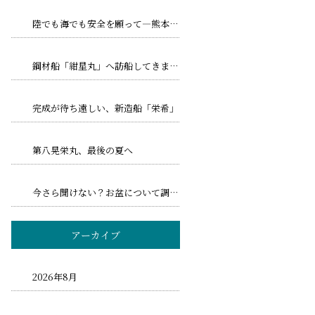
陸でも海でも安全を願って―熊本地震とトリプル台風への備え
鋼材船「紺星丸」へ訪船してきました！
完成が待ち遠しい、新造船「栄希」
第八晃栄丸、最後の夏へ
今さら聞けない？お盆について調べてみました！
アーカイブ
2026年8月