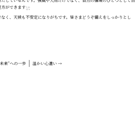
果たしているんです。強風や大雨だけでなく、自然の循環のひとつとして台
見方ができます
でなく、天候も不安定になりがちです。皆さまどうぞ備えをしっかりとし
未来”への一歩
温かい心遣い
→