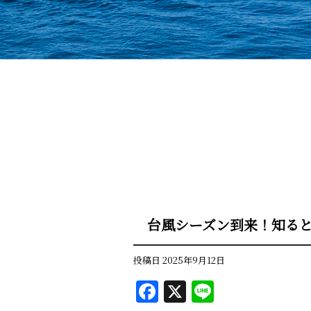
台風シーズン到来！知る
投稿日
2025年9月12日
F
X
Li